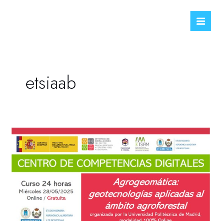
Ir
Mai
al
Men
contenido
etsiaab
Curso
Online
24
horas
(gatuito)
«Agrogeomática:
geotecnologías
aplicadas