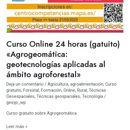
al
ámbito
agroforestal»
Curso Online 24 horas (gatuito)
«Agrogeomática:
geotecnologías aplicadas al
ámbito agroforestal»
Deja un comentario
/
Agricultura
,
agroalimentación
,
Curso
gratuito
,
Forestal
,
Formación
,
Online
,
Rural
,
Técnicas
Geoespaciales
,
Técnicas geospaciales
,
Tecnología
/
gesyp_wp
Curso gratuito sobre Agrogeomática
Leer más »