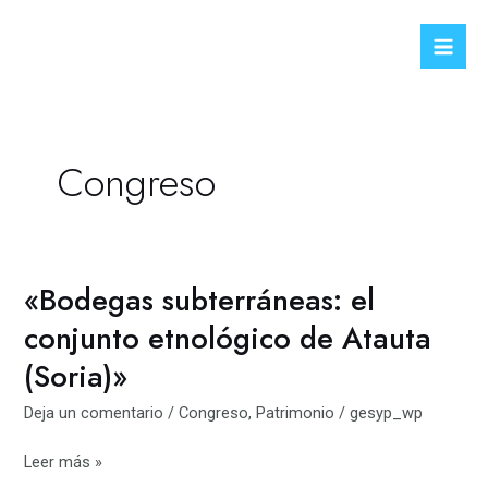
Ir
Mai
al
Men
contenido
Congreso
«Bodegas subterráneas: el
«Bodegas
subterráneas:
conjunto etnológico de Atauta
el
(Soria)»
conjunto
etnológico
Deja un comentario
/
Congreso
,
Patrimonio
/
gesyp_wp
de
Atauta
Leer más »
(Soria)»